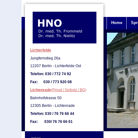
Navigation
Home
Spr
überspringen
Lichterfelde
Jungfernstieg 26a
12207 Berlin - Lichterfelde Ost
Telefon: 030 / 772 74 92
Fax: 030 / 773 920 08
Lichtenrade
(Privat / Selbstz./ BG)
Bahnhofstrasse 50
12305 Berlin - Lichtenrade
Telefon: 030 / 76 76 66 44
Fax: 030/ 76 76 66 61