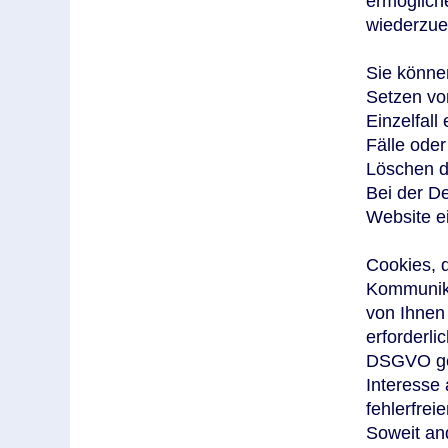
ermöglich
wiederzue
Sie können
Setzen vo
Einzelfal
Fälle ode
Löschen d
Bei der De
Website e
Cookies, 
Kommunika
von Ihnen
erforderli
DSGVO ges
Interesse
fehlerfrei
Soweit and