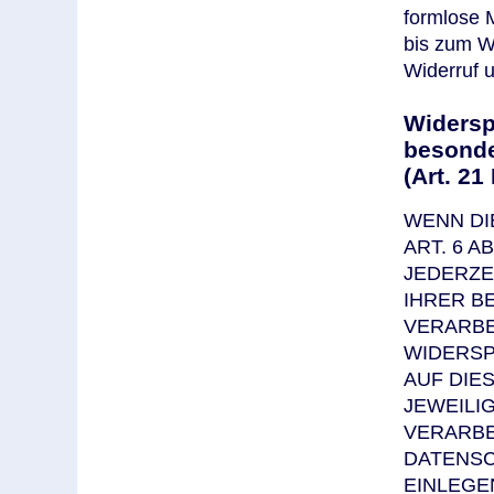
formlose M
bis zum Wi
Widerruf u
Widersp
besonde
(Art. 2
WENN DI
ART. 6 A
JEDERZE
IHRER B
VERARBE
WIDERSP
AUF DIE
JEWEILI
VERARBE
DATENSC
EINLEGE