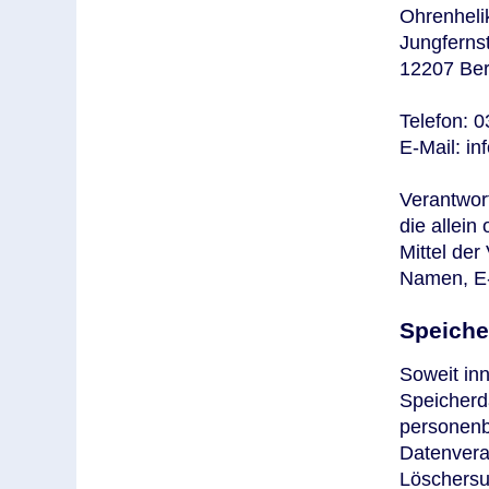
Ohrenheli
Jungferns
12207 Ber
Telefon: 
E-Mail: in
Verantwort
die allei
Mittel de
Namen, E-
Speiche
Soweit inn
Speicherd
personenb
Datenverar
Löschersu