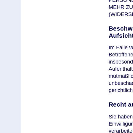
PERSONE
MEHR Z
(WIDERSP
Beschwe
Aufsich
Im Falle 
Betroffen
insbesond
Aufenthalt
mutmaßlic
unbeschad
gerichtlic
Recht a
Sie haben 
Einwilligu
verarbeite