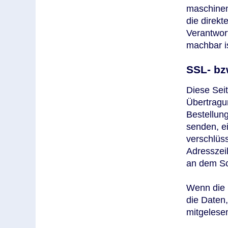
maschinen
die direk
Verantwort
machbar is
SSL- bz
Diese Sei
Übertragun
Bestellung
senden, e
verschlüs
Adresszeil
an dem Sc
Wenn die 
die Daten,
mitgelese