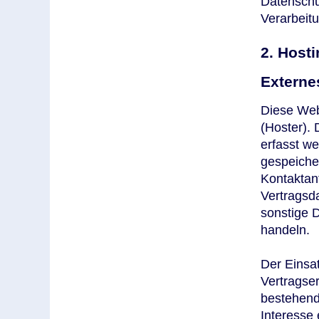
Datenschu
Verarbeitu
2. Hosti
Externe
Diese Webs
(Hoster).
erfasst w
gespeicher
Kontaktan
Vertragsd
sonstige D
handeln.
Der Einsa
Vertragse
bestehend
Interesse 