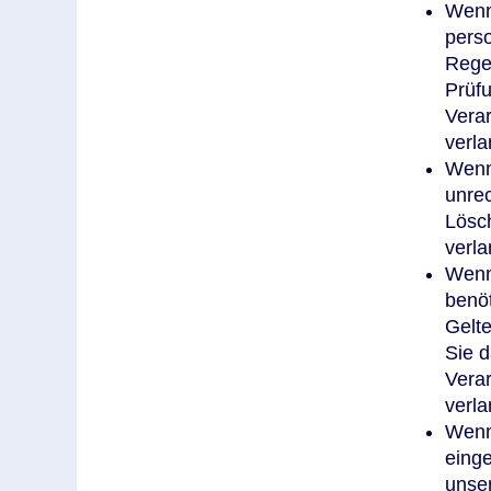
Wenn 
perso
Regel
Prüfu
Vera
verla
Wenn
unrec
Lösc
verla
Wenn
benöt
Gelt
Sie d
Vera
verla
Wenn
eing
unse