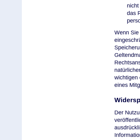
nicht
das R
pers
Wenn Sie 
eingeschrä
Speicherun
Geltendma
Rechtsans
natürliche
wichtigen 
eines Mitg
Widersp
Der Nutzu
veröffentl
ausdrückl
Informatio